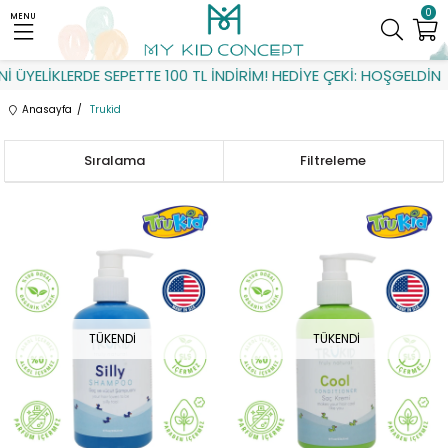
0
MENU
YELİKLERDE SEPETTE 100 TL İNDİRİM! HEDİYE ÇEKİ: HOŞGELDİN
Anasayfa
Trukid
Sıralama
Filtreleme
TÜKENDI
TÜKENDI