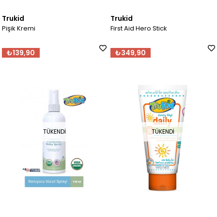
Trukid
Trukid
Pişik Kremi
First Aid Hero Stick
₺139,90
₺349,90
TÜKENDI
TÜKENDI