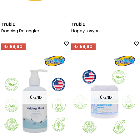
Trukid
Trukid
Dancing Detangler
Happy Losyon
₺199,90
₺159,90
TÜKENDI
TÜKENDI