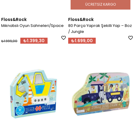
ÜCRETSIZ KARGO
Floss&Rock
Floss&Rock
Mıknatıslı Oyun Sahneleri/Space
80 Parça Yaprak Şekilli Yap – Boz
/ Jungle
₺1.399,30
₺1.699,00
₺1.999,00