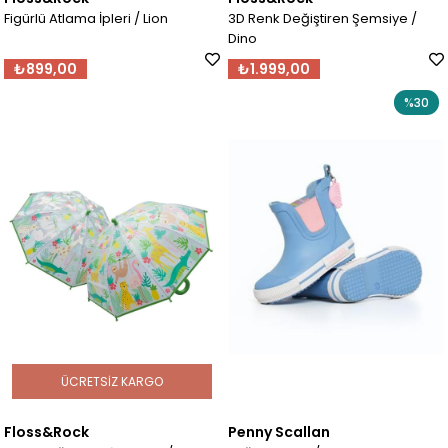
Figürlü Atlama İpleri / Lion
3D Renk Değiştiren Şemsiye /
Dino
₺899,00
₺1.999,00
%30
ÜCRETSIZ KARGO
Floss&Rock
Penny Scallan