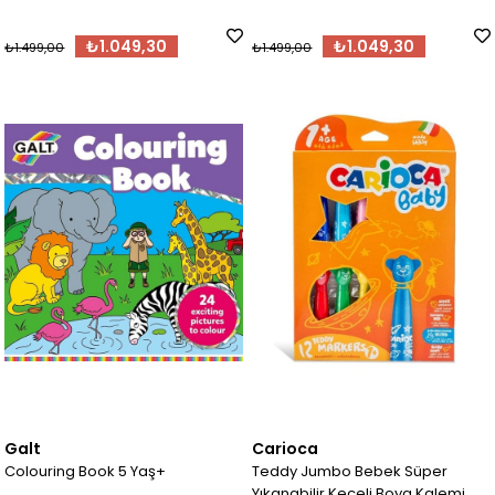
₺1.049,30
₺1.049,30
₺1.499,00
₺1.499,00
Galt
Carioca
Colouring Book 5 Yaş+
Teddy Jumbo Bebek Süper
Yıkanabilir Keçeli Boya Kalemi