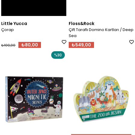
Little Yucca
Floss&Rock
Çorap
Çift Taraflı Domino Kartları / Deep
Sea
₺80,00
₺549,00
₺100,00
%30