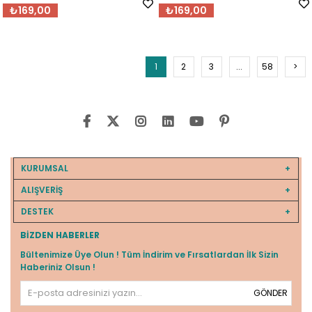
₺169,00
₺169,00
1
2
3
...
58
>
KURUMSAL
ALIŞVERİŞ
DESTEK
BIZDEN HABERLER
Bültenimize Üye Olun ! Tüm İndirim ve Fırsatlardan İlk Sizin
Haberiniz Olsun !
GÖNDER