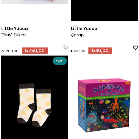
Little Yucca
Little Yucca
"Play" Tulum
Çorap
₺750,00
₺80,00
₺1.200,00
₺100,00
%20