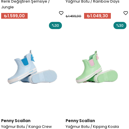
Renk Değiştiren Şemsiye /
Yağmur Botu / Rainbow Days
Jungle
₺1.599,00
₺1.049,30
₺1.499,00
%30
%30
Penny Scallan
Penny Scallan
Yağmur Botu / Kanga Crew
Yağmur Botu / Kipping Koala