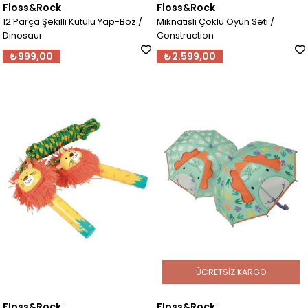
Floss&Rock
Floss&Rock
12 Parça Şekilli Kutulu Yap-Boz /
Mıknatıslı Çoklu Oyun Seti /
Dinosaur
Construction
₺999,00
₺2.599,00
ÜCRETSIZ KARGO
Floss&Rock
Floss&Rock