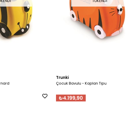
ÜKENDI
TÜKENDI
Trunki
rnard
Çocuk Bavulu - Kaplan Tipu
₺4.199,90