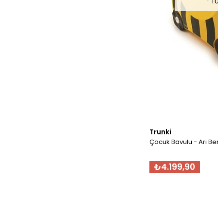
T
Trunki
Çocuk Bavulu - Arı Be
₺4.199,90