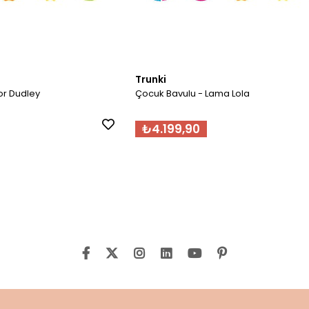
Trunki
or Dudley
Çocuk Bavulu - Lama Lola
₺4.199,90