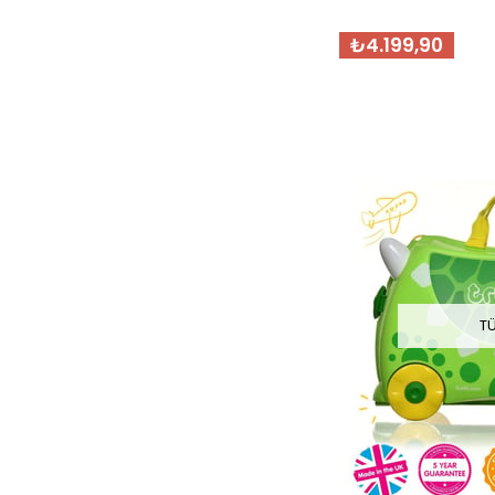
₺4.199,90
T