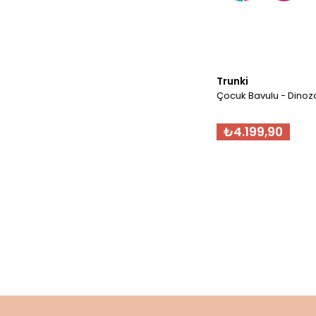
Trunki
Çocuk Bavulu - Dinoz
₺4.199,90