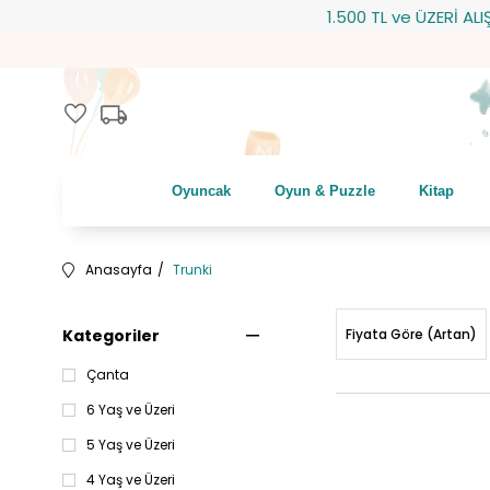
1.500 TL ve ÜZERİ ALIŞVERİŞLE
local_shipping
favorite
Oyuncak
Oyun & Puzzle
Kitap
Anasayfa
Trunki
Kategoriler
Fiyata Göre (Artan)
Çanta
6 Yaş ve Üzeri
5 Yaş ve Üzeri
4 Yaş ve Üzeri