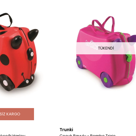
TÜKENDI
SIZ KARGO
Trunki
öceği Harley
Çocuk Bavulu - Pembe Trixie