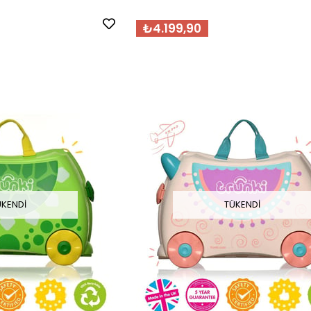
₺4.199,90
ÜKENDI
TÜKENDI