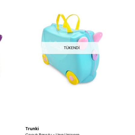
TÜKENDI
Trunki
Çocuk Bavulu - Una Unicorn