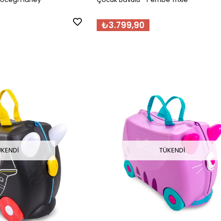
₺3.799,90
ÜKENDI
TÜKENDI