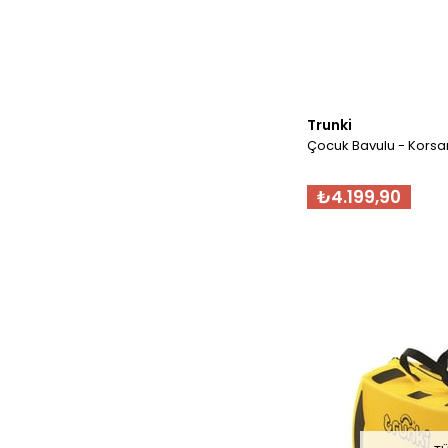
Trunki
Çocuk Bavulu - Korsa
₺4.199,90