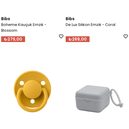
Bibs
Bibs
Boheme Kauçuk Emzik -
De Lux Silikon Emzik - Coral
Blossom
₺279,00
₺269,00