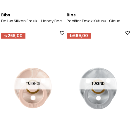
Bibs
Bibs
De Lux Silikon Emzik - Honey Bee
Pacifier Emzik Kutusu -Cloud
₺269,00
₺669,00
TÜKENDI
TÜKENDI