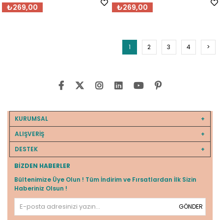
₺269,00
₺269,00
1
2
3
4
>
KURUMSAL
ALIŞVERİŞ
DESTEK
BIZDEN HABERLER
Bültenimize Üye Olun ! Tüm İndirim ve Fırsatlardan İlk Sizin
Haberiniz Olsun !
GÖNDER