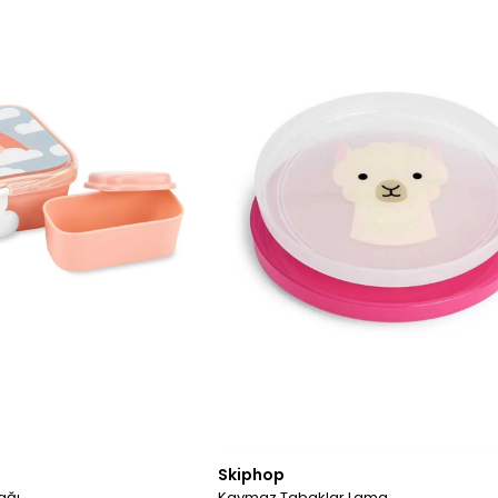
Skiphop
ağı
Kaymaz Tabaklar Lama