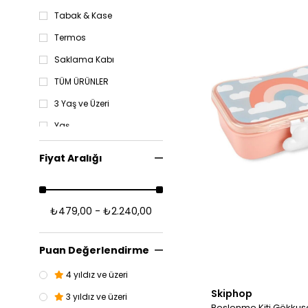
Tabak & Kase
Termos
Saklama Kabı
TÜM ÜRÜNLER
3 Yaş ve Üzeri
Yaş
Giyim & Tekstil
Fiyat Aralığı
Beslenme
12-24 Ay
₺479,00 - ₺2.240,00
0-12 Ay
Puan Değerlendirme
4 yıldız ve üzeri
Skiphop
3 yıldız ve üzeri
Beslenme Kiti Gökkuş