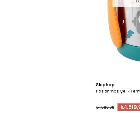
T
Skiphop
Paslanmaz Çelik Ter
₺1.519,
₺1.999,99