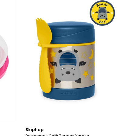
Skiphop
Paslanmaz Çelik Termos Yarasa