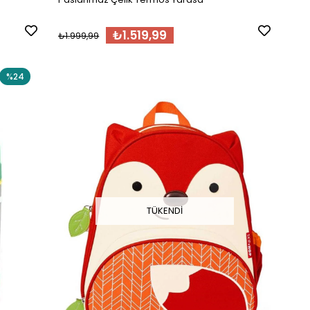
₺1.519,99
₺1.999,99
%24
TÜKENDI