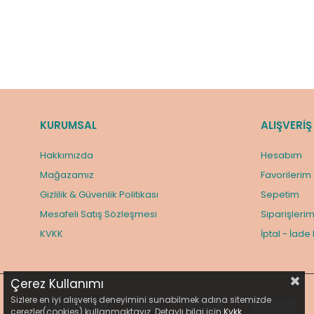
KURUMSAL
ALIŞVERİŞ
Hakkımızda
Hesabım
Mağazamız
Favorilerim
Gizlilik & Güvenlik Politikası
Sepetim
Mesafeli Satış Sözleşmesi
Siparişleri
KVKK
İptal - İade
Çerez Kullanımı
Sizlere en iyi alışveriş deneyimini sunabilmek adına sitemizde
çerezler(cookies) kullanmaktayız. Detaylı bilgi için
Kvkk