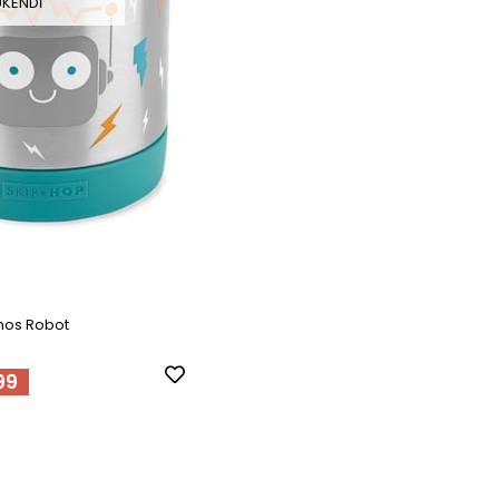
ÜKENDI
mos Robot
99