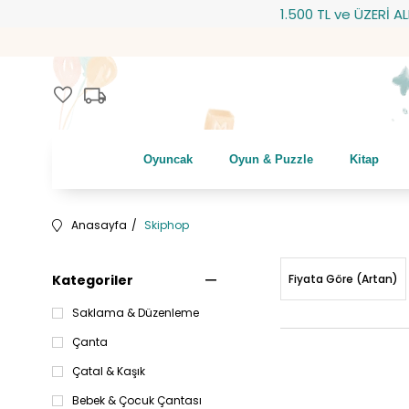
1.500 TL ve ÜZERİ ALIŞVER
local_shipping
favorite
Oyuncak
Oyun & Puzzle
Kitap
Anasayfa
Skiphop
Kategoriler
Fiyata Göre (Artan)
Saklama & Düzenleme
Çanta
Çatal & Kaşık
Bebek & Çocuk Çantası