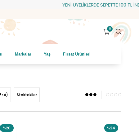
YENİ ÜYELİKLERDE SEPETTE 100 TL İNDİRİM!
0
sı
Markalar
Yaş
Fırsat Ürünleri
Z<A)
Stoktakiler
%20
%24