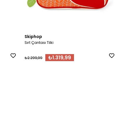
Skiphop
Sırt Çantası Tilki
₺1.319,99
₺2.299,99