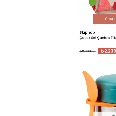
ÜCRET
Skiphop
Çocuk Sırt Çantası Tilk
₺2.239
₺2.999,99