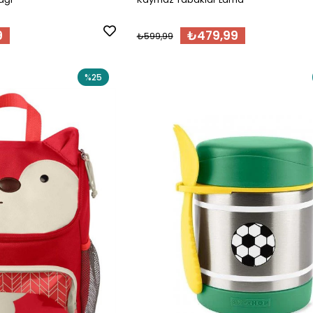
9
₺479,99
₺599,99
%25