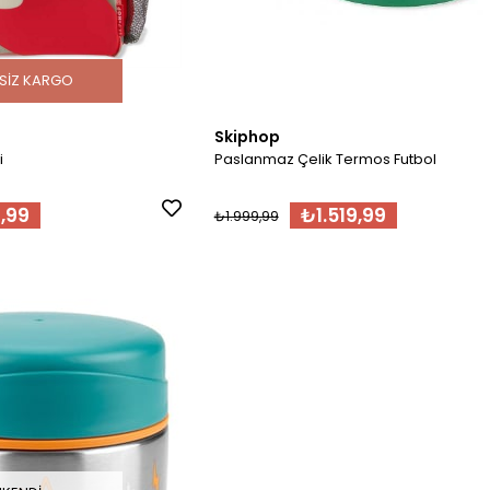
SIZ KARGO
Skiphop
i
Paslanmaz Çelik Termos Futbol
,99
₺1.519,99
₺1.999,99