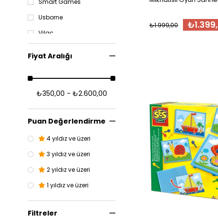
Smart Games
Usborne
₺1.399
₺1.999,00
Vilac
Fiyat Aralığı
₺350,00 - ₺2.600,00
Puan Değerlendirme
4 yıldız ve üzeri
3 yıldız ve üzeri
2 yıldız ve üzeri
1 yıldız ve üzeri
Filtreler