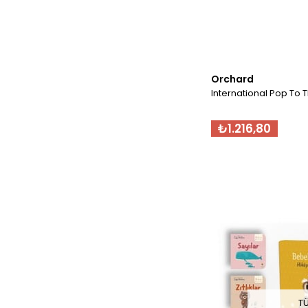
Orchard
International Pop To 
₺1.216,80
T