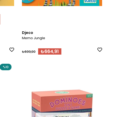
Djeco
Memo Jungle
₺664,91
₺699,90
%10