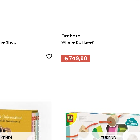
Orchard
The Shop
Where Do I Live?
₺749,90
ÜKENDI
TÜKENDI