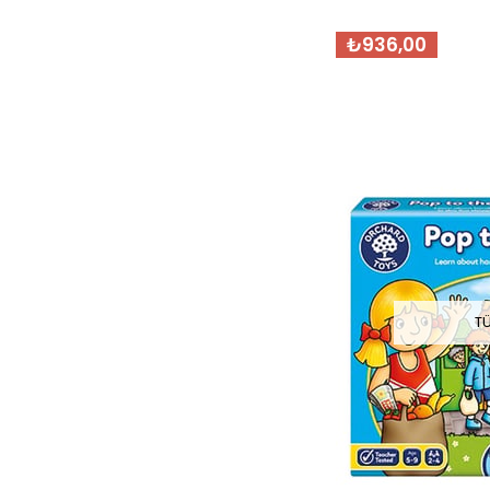
₺936,00
T