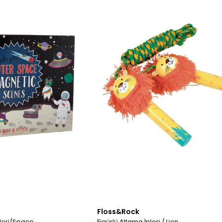
Floss&Rock
eleri/Space
Figürlü Atlama İpleri / Lion