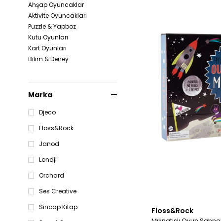
Ahşap Oyuncaklar
Aktivite Oyuncakları
Puzzle & Yapboz
Kutu Oyunları
Kart Oyunları
Bilim & Deney
Marka
Djeco
Floss&Rock
Janod
Londji
Orchard
Ses Creative
Sincap Kitap
Floss&Rock
Mıknatıslı Oyun Sahn