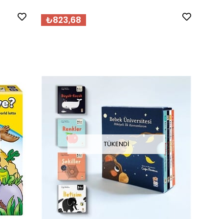
₺823,68
TÜKENDI