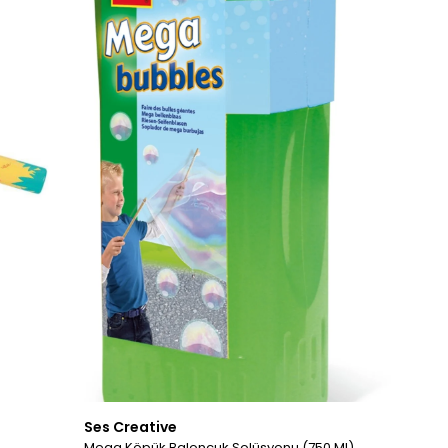
Ses Creative
Mega Köpük Baloncuk Solüsyonu (750 Ml)