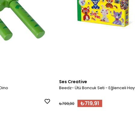
Ses Creative
 Dino
Beedz- Ütü Boncuk Seti - Eğlenceli Hay
₺719,91
₺799,90