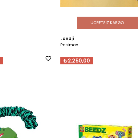
ÜCRETSIZ KARGO
Londji
Postman
₺2.250,00