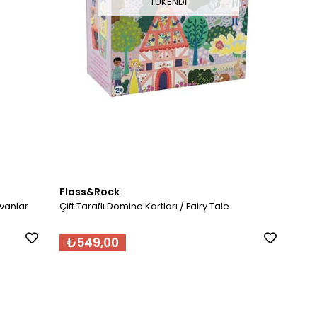
TÜKENDI
Floss&Rock
vanlar
Çift Taraflı Domino Kartları / Fairy Tale
₺549,00