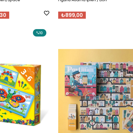
,30
₺899,00
%10