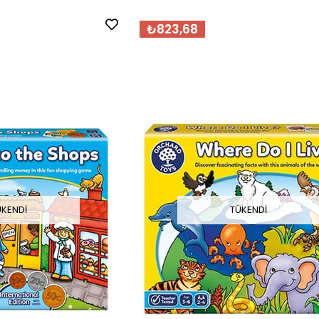
₺823,68
ÜKENDI
TÜKENDI