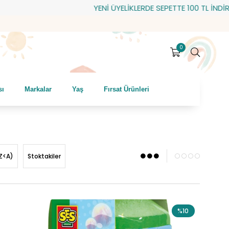
YENİ ÜYELİKLERDE SEPETTE 100 TL İNDİRİM! HEDİYE ÇE
0
sı
Markalar
Yaş
Fırsat Ürünleri
Z<A)
Stoktakiler
%10