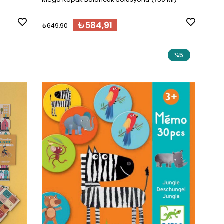
₺584,91
₺649,90
%5