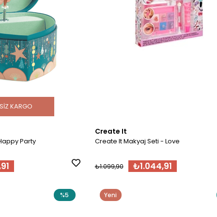
SIZ KARGO
Create It
 Happy Party
Create It Makyaj Seti - Love
,91
₺1.044,91
₺1.099,90
%5
Yeni
Ürün