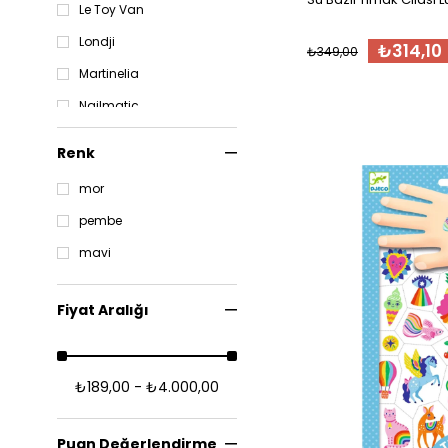
Le Toy Van
Bebek Evi & Aksesuar
Kum & Deniz Oyuncakları
Londji
₺314,10
₺349,00
Oyun Setleri
Martinelia
Nailmatic
Oh Flossy
Renk
mor
pembe
mavi
Fiyat Aralığı
₺189,00 - ₺4.000,00
Puan Değerlendirme