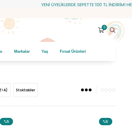
YENİ ÜYELİKLERDE SEPETTE 100 TL İNDİRİM! HEDİYE ÇEKİ:
0
sı
Markalar
Yaş
Fırsat Ürünleri
Z<A)
Stoktakiler
%5
%5