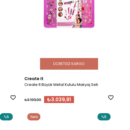
ÜCRETSIZ KARGO
Create It
Create It Büyük Metal Kutulu Makyaj Seti
₺3.039,91
₺3.199,90
%5
Yeni
%5
Ürün