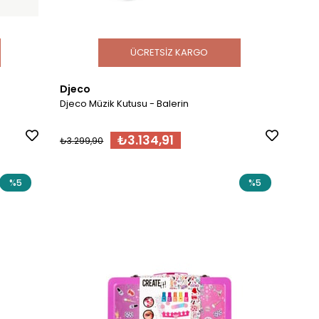
ÜCRETSIZ KARGO
Djeco
Djeco Müzik Kutusu - Balerin
₺3.134,91
₺3.299,90
%5
%5