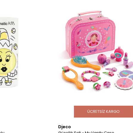
ÜCRETSIZ KARGO
Djeco
ulu
Güzellik Seti - My Vanity Case