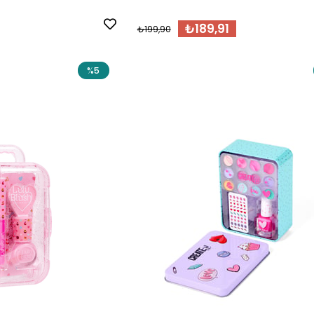
₺189,91
₺199,90
%5