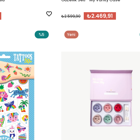
₺2.469,91
₺2.599,90
%5
Yeni
Ürün