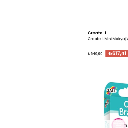
Create It
Create It Mini Makyaj V
₺617,41
₺649,90
T