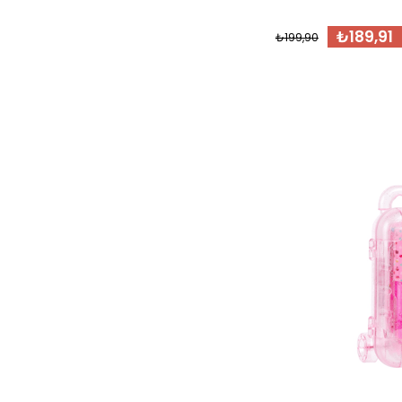
₺189,91
₺199,90