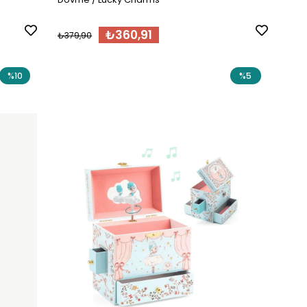
₺360,91
₺379,90
%10
%5