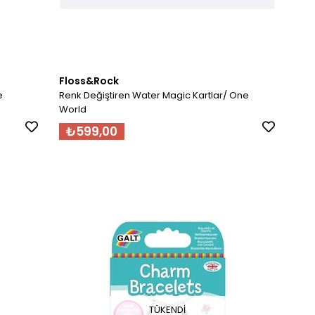
Floss&Rock
e
Renk Değiştiren Water Magic Kartlar/ One
World
₺599,00
TÜKENDI