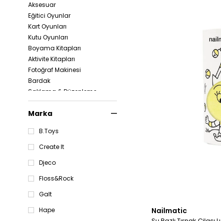
Aksesuar
Eğitici Oyunlar
Kart Oyunları
Kutu Oyunları
Boyama Kitapları
Aktivite Kitapları
Fotoğraf Makinesi
Bardak
Saklama & Düzenleme
Puzzle & Yapboz
Marka
Sesli Oyuncaklar
Kırtasiye
B.Toys
Bebek Oyuncakları
Aktivite Oyuncakları
Create It
Ahşap Oyuncaklar
Djeco
Banyo Oyuncakları
Mutfak Oyuncakları
Floss&Rock
Peluş Oyuncak
Galt
Taşıtlar & Garajlar
Nailmatic
Hape
Oyuncak Bebek &
Aksesuar
Su Bazlı Tırnak Cilası L