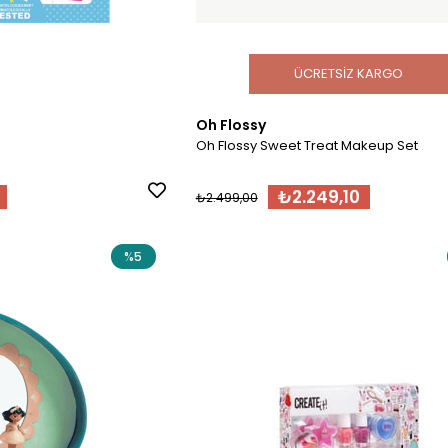
ÜCRETSIZ KARGO
Oh Flossy
Oh Flossy Sweet Treat Makeup Set
₺2.249,10
₺2.499,00
%5