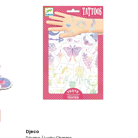
Djeco
Dövme / Lucky Charms