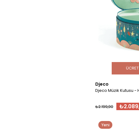
ÜCRET
Djeco
Djeco Müzik Kutusu -
₺2.089
₺2.199,90
Yeni
Ürün