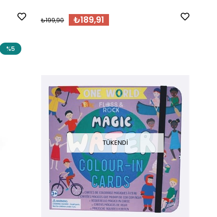
₺189,91
₺199,90
%5
TÜKENDI