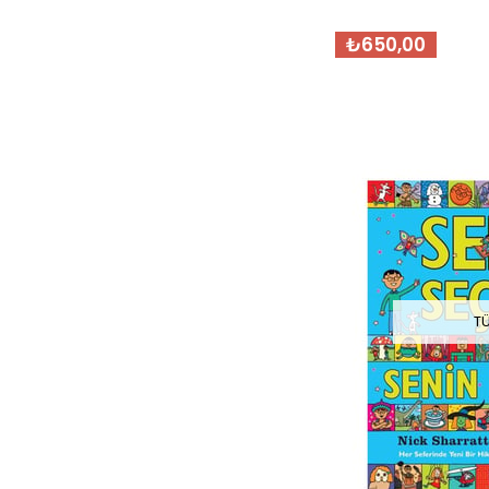
₺650,00
T