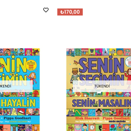
₺170,00
ÜKENDI
TÜKENDI