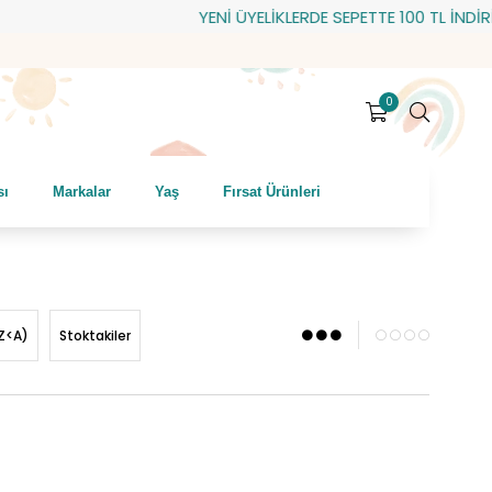
YENİ ÜYELİKLERDE SEPETTE 100 TL İNDİRİM! HEDİYE ÇEKİ
0
sı
Markalar
Yaş
Fırsat Ürünleri
Z<A)
Stoktakiler