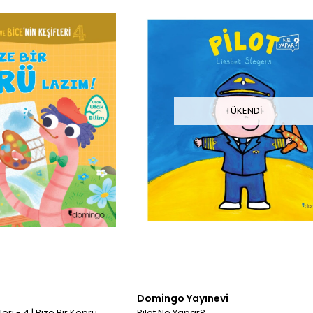
TÜKENDI
Domingo Yayınevi
eri - 4 | Bize Bir Köprü
Pilot Ne Yapar?