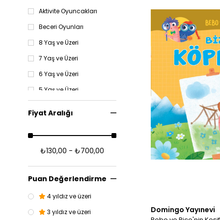
Aktivite Oyuncakları
Beceri Oyunları
8 Yaş ve Üzeri
7 Yaş ve Üzeri
6 Yaş ve Üzeri
5 Yaş ve Üzeri
4 Yaş ve Üzeri
Fiyat Aralığı
3 Yaş ve Üzeri
TÜM ÜRÜNLER
₺130,00 - ₺700,00
Yaş
Kitap
Puan Değerlendirme
4 yıldız ve üzeri
Domingo Yayınevi
3 yıldız ve üzeri
Bebo ve Bice'nin Keşifl