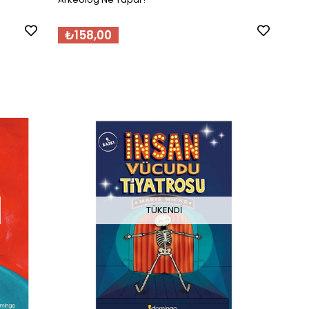
₺158,00
TÜKENDI