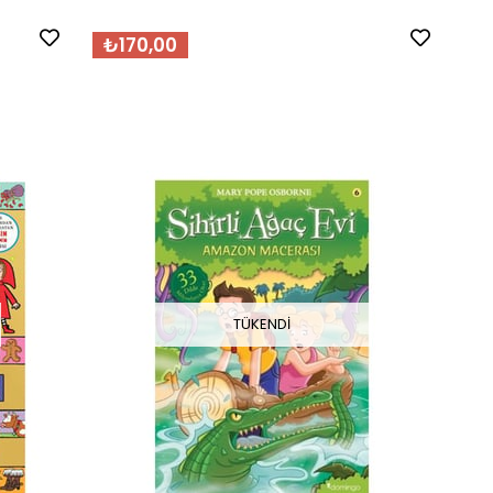
₺170,00
TÜKENDI