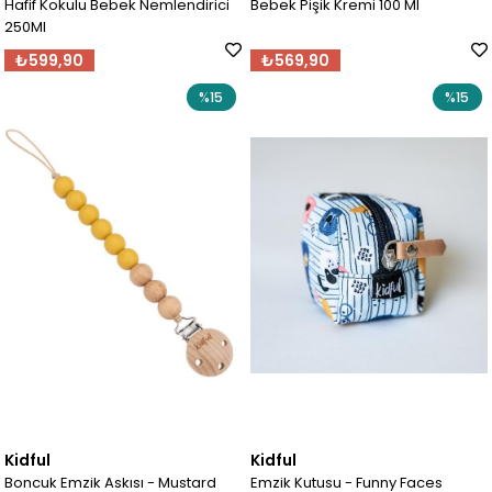
Hafif Kokulu Bebek Nemlendirici
Bebek Pişik Kremi 100 Ml
250Ml
₺599,90
₺569,90
%15
%15
Kidful
Kidful
Boncuk Emzik Askısı - Mustard
Emzik Kutusu - Funny Faces