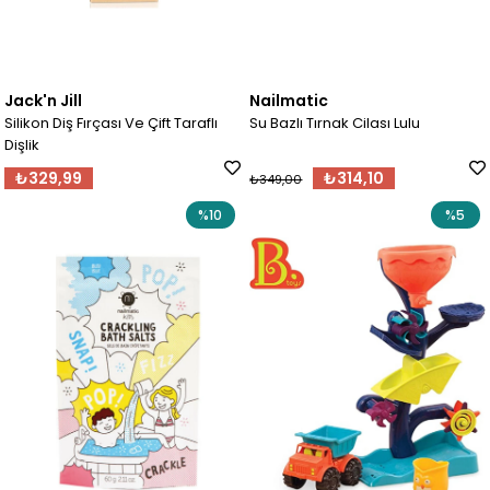
Jack'n Jill
Nailmatic
Silikon Diş Fırçası Ve Çift Taraflı
Su Bazlı Tırnak Cilası Lulu
Dişlik
₺329,99
₺314,10
₺349,00
%10
%5