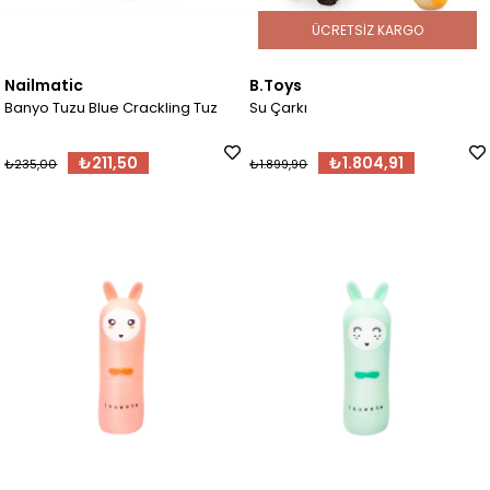
ÜCRETSIZ KARGO
Nailmatic
B.Toys
Banyo Tuzu Blue Crackling Tuz
Su Çarkı
₺211,50
₺1.804,91
₺235,00
₺1.899,90