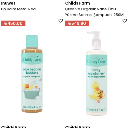
Inuwet
Childs Farm
Lip Balm Metal Red
Çilek Ve Organik Nane Özlü
Yüzme Sonrası Şampuanı 250Ml
₺450,00
₺549,90
Childs Farm
Childs Farm