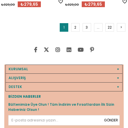
₺279,65
₺279,65
₺329,00
₺329,00
1
2
3
...
22
>
KURUMSAL
ALIŞVERİŞ
DESTEK
BIZDEN HABERLER
Bültenimize Üye Olun ! Tüm İndirim ve Fırsatlardan İlk Sizin
Haberiniz Olsun !
GÖNDER