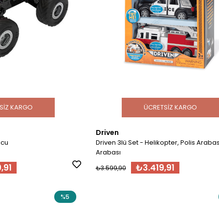
SIZ KARGO
ÜCRETSIZ KARGO
Driven
ncu
Driven 3lü Set - Helikopter, Polis Arabası
Arabası
,91
₺3.419,91
₺3.599,90
%5