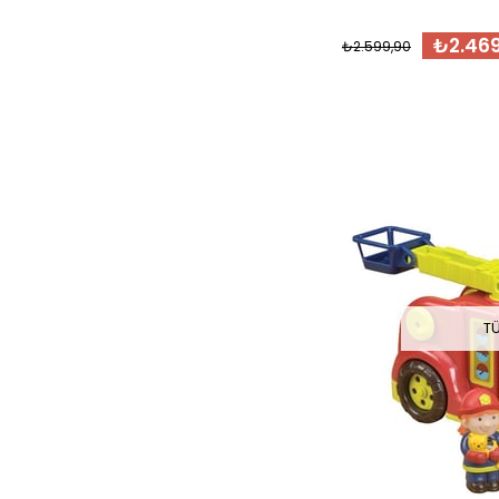
₺2.469
₺2.599,90
T