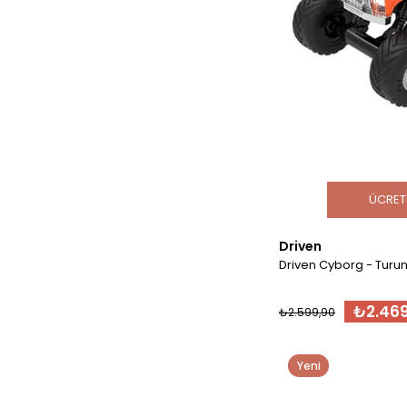
ÜCRET
Driven
Driven Cyborg - Turu
₺2.469
₺2.599,90
Yeni
Ürün