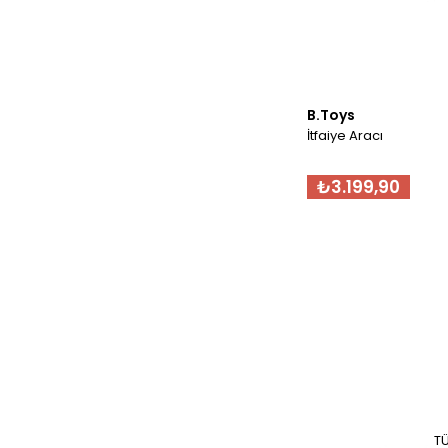
B.Toys
İtfaiye Aracı
₺3.199,90
T