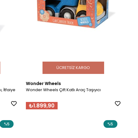
ÜCRETSIZ KARGO
Wonder Wheels
, İtfaiye
Wonder Wheels Çift Katlı Araç Taşıyıcı
₺1.899,90
%5
%5