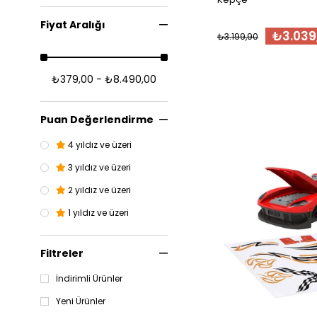
Oyuncak Bebek &
Aksesuar
Fiyat Aralığı
Bebek Evi & Aksesuar
₺3.039
₺3.199,90
Kum & Deniz Oyuncakları
Oyun Setleri
₺379,00 - ₺8.490,00
Puan Değerlendirme
4 yıldız ve üzeri
3 yıldız ve üzeri
2 yıldız ve üzeri
1 yıldız ve üzeri
Filtreler
İndirimli Ürünler
Yeni Ürünler