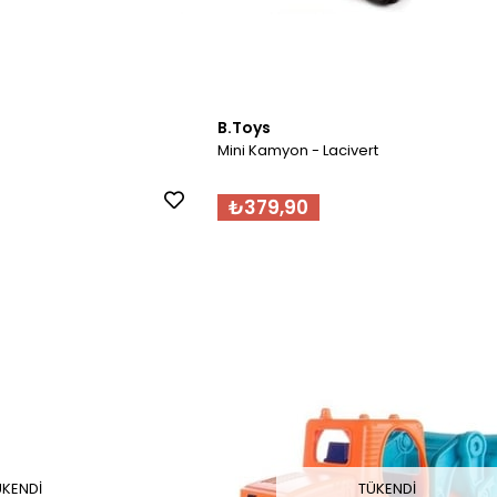
B.Toys
Mini Kamyon - Lacivert
₺379,90
ÜKENDI
TÜKENDI