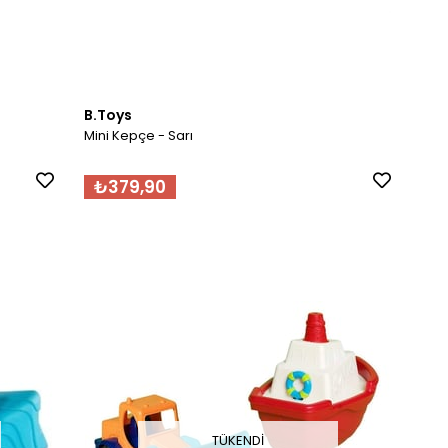
B.Toys
Mini Kepçe - Sarı
₺379,90
TÜKENDI