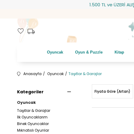
1.500 TL ve ÜZERİ ALIŞVERİŞLER
local_shipping
favorite
Oyuncak
Oyun & Puzzle
Kitap
Anasayfa
Oyuncak
Taşıtlar & Garajlar
Kategoriler
Fiyata Göre (Artan)
Oyuncak
Taşıtlar & Garajlar
İlk Oyuncaklarım
Binek Oyuncaklar
Mıknatıslı Oyunlar