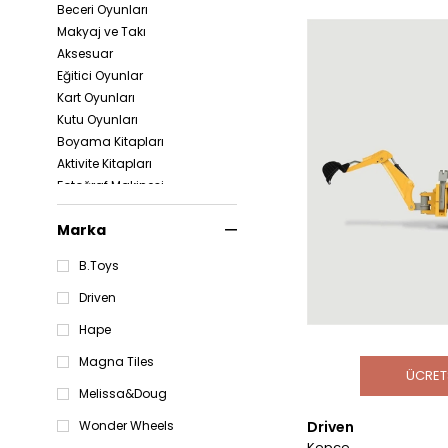
Beceri Oyunları
Makyaj ve Takı
Aksesuar
Eğitici Oyunlar
Kart Oyunları
Kutu Oyunları
Boyama Kitapları
Aktivite Kitapları
Fotoğraf Makinesi
Bardak
Marka
Saklama & Düzenleme
Puzzle & Yapboz
B.Toys
Sesli Oyuncaklar
Kırtasiye
Driven
Bebek Oyuncakları
Hape
Aktivite Oyuncakları
Ahşap Oyuncaklar
Magna Tiles
ÜCRET
Banyo Oyuncakları
Melissa&Doug
Mutfak Oyuncakları
Driven
Wonder Wheels
Peluş Oyuncak
Kepçe