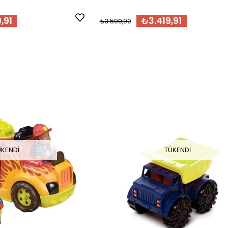
,91
₺3.419,91
₺3.599,90
ÜKENDI
TÜKENDI