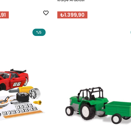
,91
₺1.399,90
%5