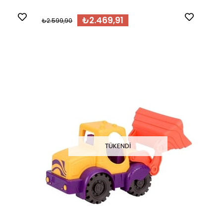
₺2.469,91
₺2.599,90
TÜKENDI