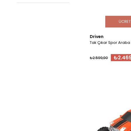
ÜCRET
Driven
Tak Çıkar Spor Araba
₺2.469
₺2.599,90