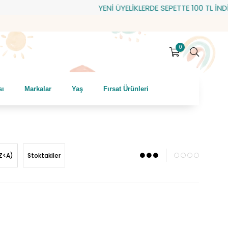
YENİ ÜYELİKLERDE SEPETTE 100 TL İNDİRİM! HEDİY
0
sı
Markalar
Yaş
Fırsat Ürünleri
Z<A)
Stoktakiler