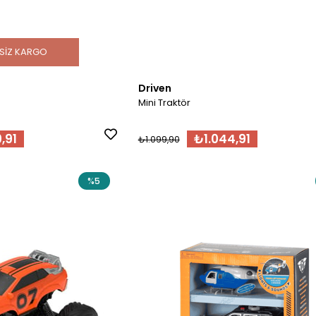
SIZ KARGO
Driven
Mini Traktör
,91
₺1.044,91
₺1.099,90
%5