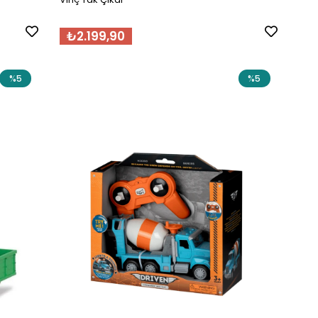
₺2.199,90
%5
%5