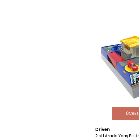
ÜCRET
Driven
2'si 1 Arada Yarış Pisti