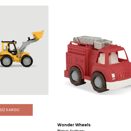
SIZ KARGO
Wonder Wheels
İtfaiye Arabası