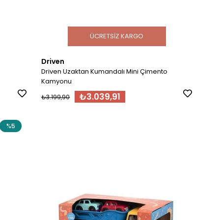
ÜCRETSIZ KARGO
Driven
Driven Uzaktan Kumandalı Mini Çimento
Kamyonu
₺3.039,91
₺3.199,90
%5