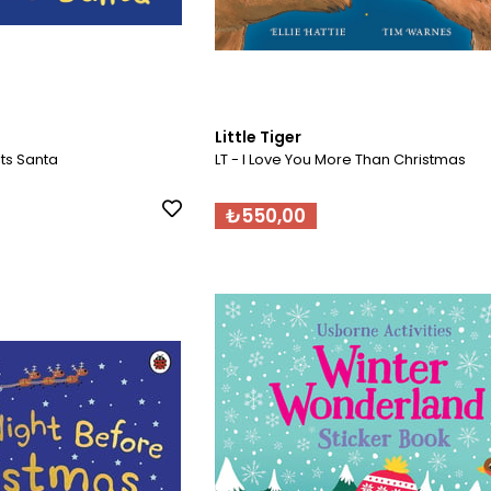
Little Tiger
ts Santa
LT - I Love You More Than Christmas
₺550,00