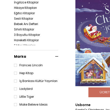
İngilizce Kitaplar
Hikaye Kitapları
Eğitici Kitaplar
Sesli Kitaplar
Bebek Anı Defteri
Sihirli Kitaplar
3 Boyutlu Kitaplar
Hareketli Kitaplar
Eğitici Kitapları
Aktivite Oyuncakları
Marka
Beceri Oyunları
Kırtasiye
Frances Lincoln
Banyo Oyuncakları
Mıknatıslı Oyunlar
Hep Kitap
Puzzle & Yapboz
İş Bankası Kültür Yayınları
Kutu Oyunları
Sticker Kitapları
Ladybird
ÜCRET
Little Tiger
Usborne
Make Believe Ideas
Santa's Christmas Jo