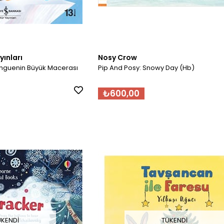
yınları
Nosy Crow
enguenin Büyük Macerası
Pip And Posy: Snowy Day (Hb)
₺600,00
ÜKENDI
TÜKENDI