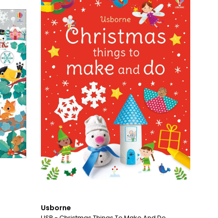
Usborne
USB - Christmas Things To Make And Do