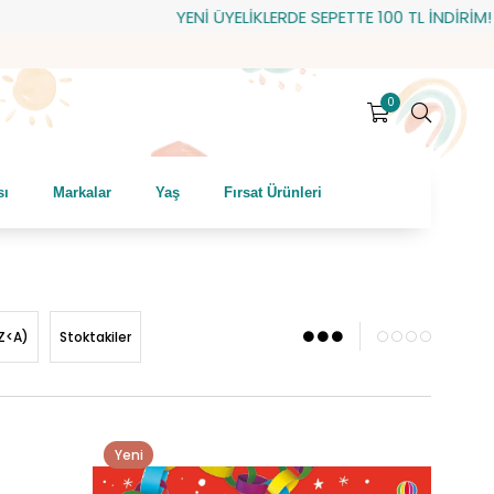
YENİ ÜYELİKLERDE SEPETTE 100 TL İNDİRİM! HEDİYE ÇEKİ: H
0
sı
Markalar
Yaş
Fırsat Ürünleri
Z<A)
Stoktakiler
Yeni
Ürün