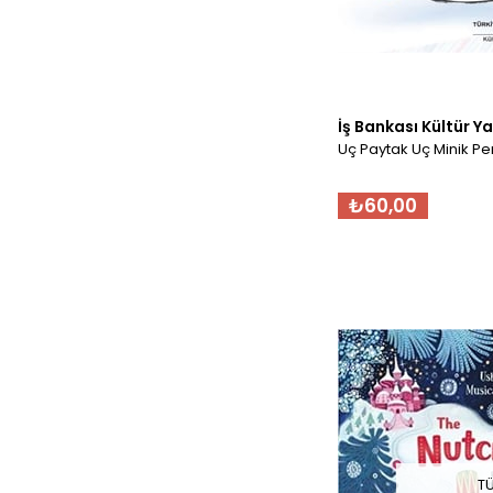
İş Bankası Kültür Ya
Uç Paytak Uç Minik P
₺60,00
T