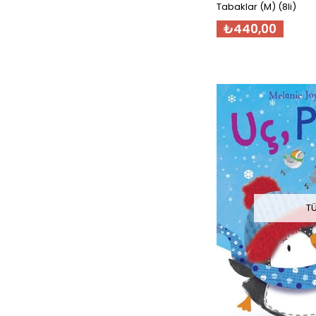
Tabaklar (M) (8li)
₺440,00
T