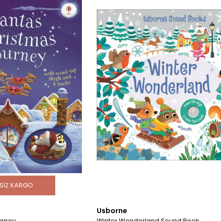
SIZ KARGO
Usborne
urney
Winter Wonderland Sound Book