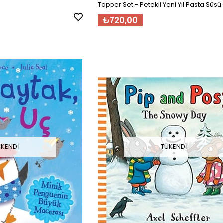
Topper Set - Petekli Yeni Yıl Pasta Süsü S
parça
₺720,00
ÜKENDI
TÜKENDI