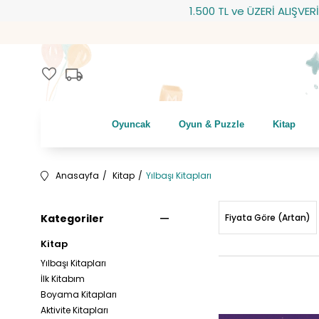
1.500 TL ve ÜZERİ ALIŞVERİŞLERİNİZDE KA
local_shipping
favorite
Oyuncak
Oyun & Puzzle
Kitap
Anasayfa
Kitap
Yılbaşı Kitapları
Kategoriler
Fiyata Göre (Artan)
Kitap
Yılbaşı Kitapları
İlk Kitabım
Boyama Kitapları
Aktivite Kitapları