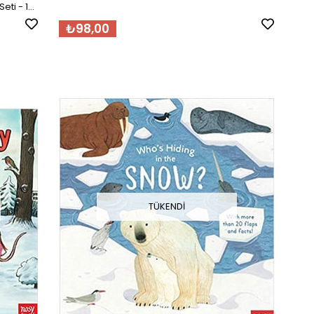
eti - 10
₺98,00
TÜKENDI