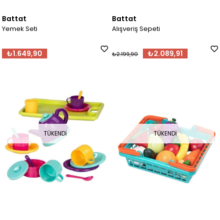
Battat
Battat
Yemek Seti
Alışveriş Sepeti
₺1.649,90
₺2.089,91
₺2.199,90
TÜKENDI
TÜKENDI