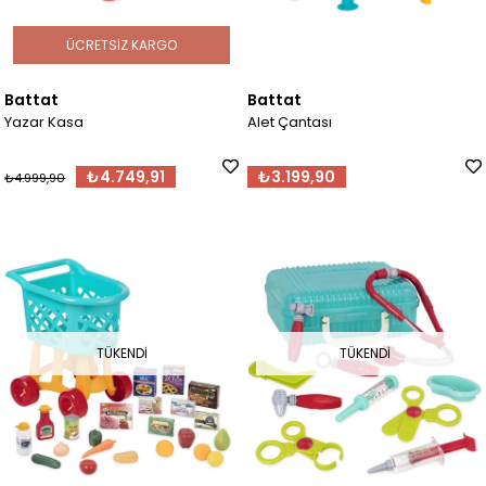
ÜCRETSIZ KARGO
Battat
Battat
Yazar Kasa
Alet Çantası
₺4.749,91
₺3.199,90
₺4.999,90
TÜKENDI
TÜKENDI