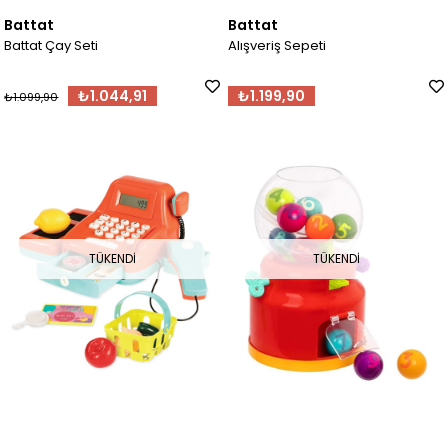
Battat
Battat
Battat Çay Seti
Alışveriş Sepeti
₺1.044,91
₺1.199,90
₺1.099,90
TÜKENDI
TÜKENDI