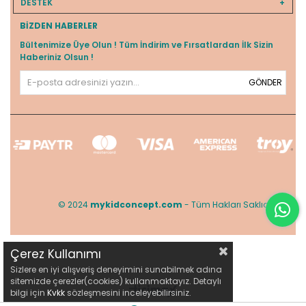
DESTEK
BIZDEN HABERLER
Bültenimize Üye Olun ! Tüm İndirim ve Fırsatlardan İlk Sizin
Haberiniz Olsun !
GÖNDER
© 2024
mykidconcept.com
- Tüm Hakları Saklıdır.
Çerez Kullanımı
Sizlere en iyi alışveriş deneyimini sunabilmek adına
sitemizde çerezler(cookies) kullanmaktayız. Detaylı
bilgi için
Kvkk
sözleşmesini inceleyebilirsiniz.