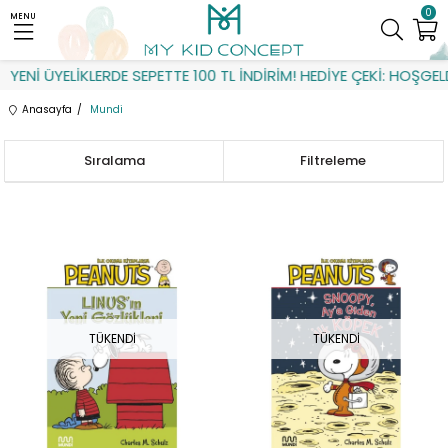
0
MENU
YENİ ÜYELİKLERDE SEPETTE 100 TL İNDİRİM! HEDİYE ÇEKİ: HOŞGELD
Anasayfa
Mundi
Sıralama
Filtreleme
TÜKENDI
TÜKENDI