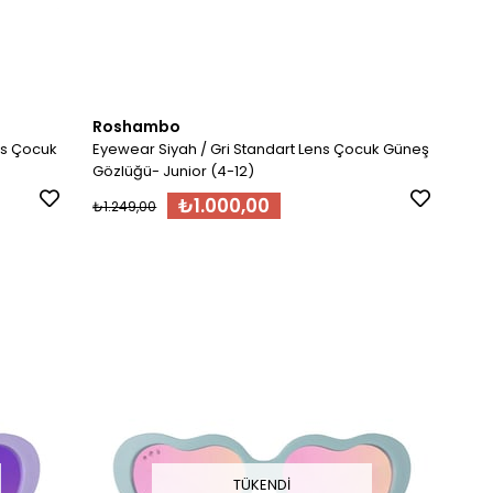
Roshambo
ns Çocuk
Eyewear Siyah / Gri Standart Lens Çocuk Güneş
Gözlüğü- Junior (4-12)
₺1.000,00
₺1.249,00
TÜKENDI