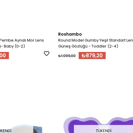
Roshambo
Pembe Aynalı Mor Lens
Round Model Gumby Yeşil Standart Le
- Baby (0-2)
Güneş Gözlüğü - Toddler (2-4)
,00
₺879,20
₺1.099,00
ÜKENDI
TÜKENDI