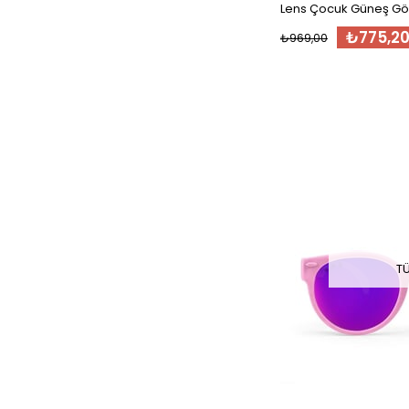
Lens Çocuk Güneş Göz
₺775,2
₺969,00
T