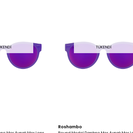
ÜKENDI
TÜKENDI
Roshambo
ne Mor Aynalı Mor Lens
Round Model Daphne Mor Aynalı Mor L