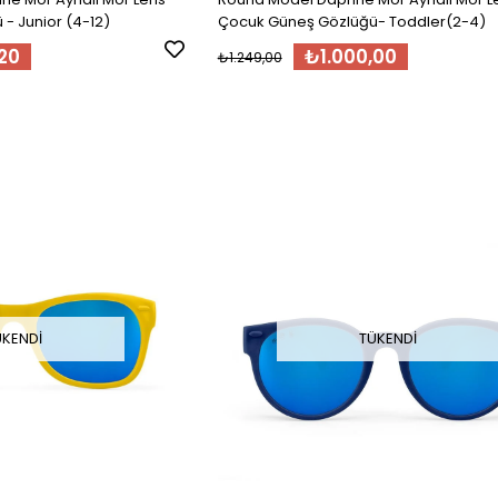
- Junior (4-12)
Çocuk Güneş Gözlüğü- Toddler(2-4)
20
₺1.000,00
₺1.249,00
ÜKENDI
TÜKENDI