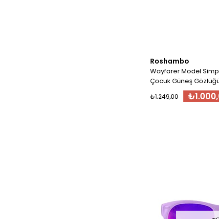
Roshambo
Wayfarer Model Simps
₺1.000
₺1.249,00