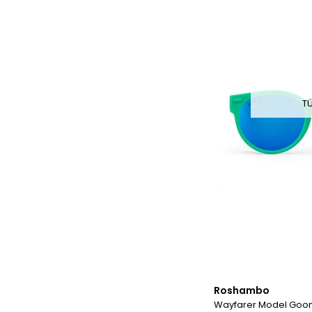
T
Roshambo
Wayfarer Model Goonie