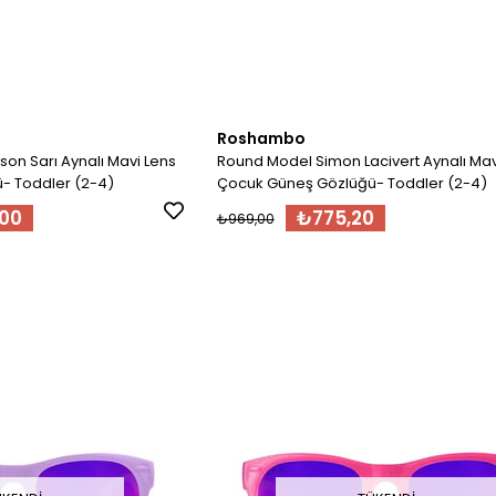
Roshambo
on Sarı Aynalı Mavi Lens
Round Model Simon Lacivert Aynalı Mav
Çocuk Güneş Gözlüğü- Toddler (2-4)
Çocuk Güneş Gözlüğü- Toddler (2-4)
,00
₺775,20
₺969,00