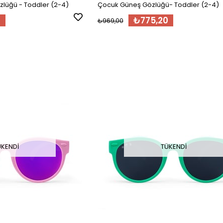
lüğü - Toddler (2-4)
Çocuk Güneş Gözlüğü- Toddler (2-4)
0
₺775,20
₺969,00
ÜKENDI
TÜKENDI