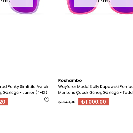
ÜKENDI
TÜKENDI
Roshambo
ed Punky Simli Lila Aynalı
Wayfarer Model Kelly Kapowski Pembe Aynalı
 Gözlüğü - Junior (4-12)
Mor Lens Çocuk Güneş Gözlüğü - Toddl
4)
20
₺1.000,00
₺1.249,00