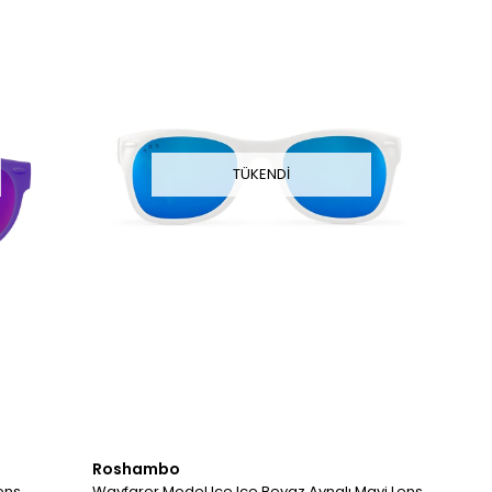
TÜKENDI
Roshambo
ens
Wayfarer Model Ice Ice Beyaz Aynalı Mavi Lens