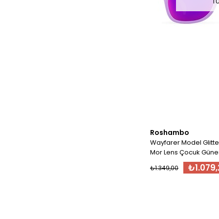
T
Roshambo
Wayfarer Model Glitter
Mor Lens Çocuk Güneş
₺1.079,
₺1.349,00