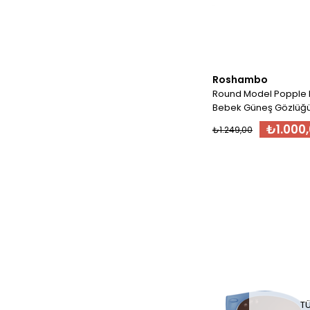
Roshambo
Round Model Popple 
Bebek Güneş Gözlüğü
₺1.000
₺1.249,00
T