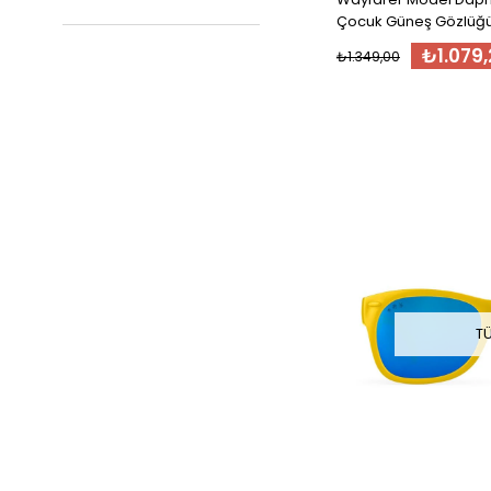
Çocuk Güneş Gözlüğü 
₺1.079,
₺1.349,00
T