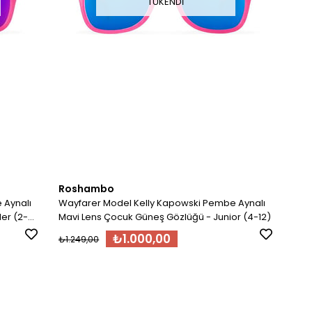
TÜKENDI
Roshambo
Wayfarer Model Kelly Kapowski Pembe Aynalı
er (2-
Mavi Lens Çocuk Güneş Gözlüğü - Junior (4-12)
₺1.000,00
₺1.249,00