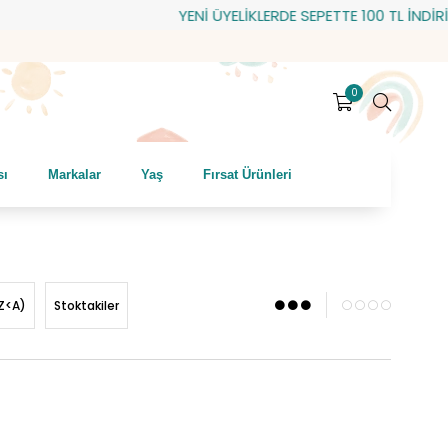
YENİ ÜYELİKLERDE SEPETTE 100 TL İNDİRİM! HEDİY
0
sı
Markalar
Yaş
Fırsat Ürünleri
Z<A)
Stoktakiler