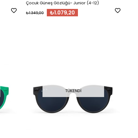
Çocuk Güneş Gözlüğü- Junior (4-12)
₺1.079,20
₺1.349,00
TÜKENDI