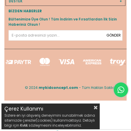
DESTEK
BIZDEN HABERLER
Bültenimize Üye Olun ! Tüm İndirim ve Fırsatlardan İlk Sizin
Haberiniz Olsun !
GÖNDER
© 2024
mykidconcept.com
- Tüm Hakları Saklıdır.
Çerez Kullanımı
Sizlere en iyi alışveriş deneyimini sunabilmek adına
sitemizde çerezler(cookies) kullanmaktayız. Detaylı
bilgi için
Kvkk
sözleşmesini inceleyebilirsiniz.